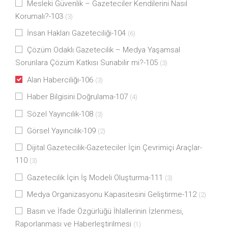
Mesleki Güvenlik – Gazeteciler Kendilerini Nasıl
Korumalı?-103
(3)
İnsan Hakları Gazeteciliği-104
(6)
Çözüm Odaklı Gazetecilik – Medya Yaşamsal
Sorunlara Çözüm Katkısı Sunabilir mi?-105
(3)
Alan Haberciliği-106
(3)
Haber Bilgisini Doğrulama-107
(4)
Sözel Yayıncılık-108
(3)
Görsel Yayıncılık-109
(2)
Dijital Gazetecilik-Gazeteciler İçin Çevrimiçi Araçlar-
110
(3)
Gazetecilik İçin İş Modeli Oluşturma-111
(3)
Medya Organizasyonu Kapasitesini Geliştirme-112
(2)
Basın ve İfade Özgürlüğü İhlallerinin İzlenmesi,
Raporlanması ve Haberleştirilmesi
(1)