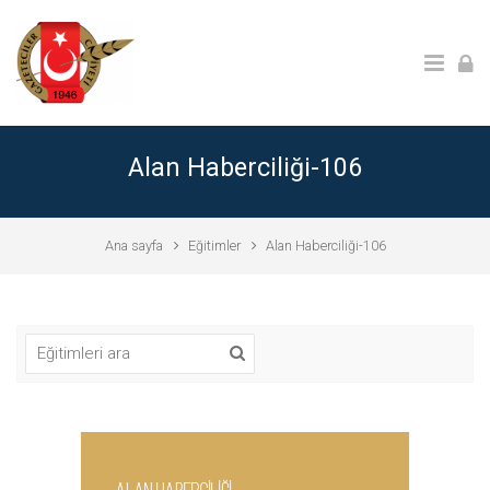
Ana içeriğe git
Alan Haberciliği-106
Ana sayfa
Eğitimler
Alan Haberciliği-106